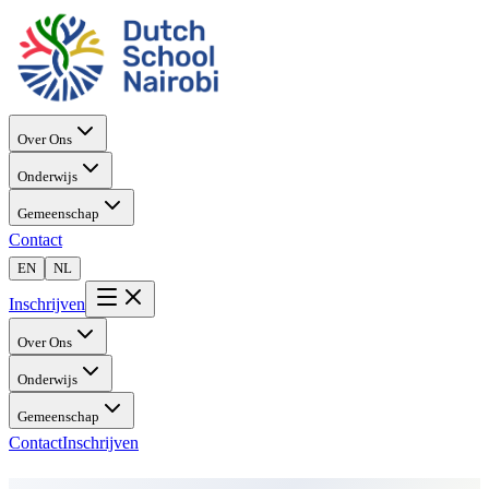
Over Ons
Onderwijs
Gemeenschap
Contact
EN
NL
Inschrijven
Over Ons
Onderwijs
Gemeenschap
Contact
Inschrijven