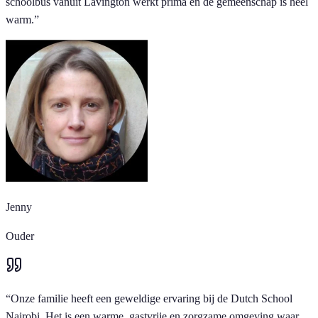
schoolbus vanuit Lavington werkt prima en de gemeenschap is heel
warm.
”
Jenny
Ouder
“
Onze familie heeft een geweldige ervaring bij de Dutch School
Nairobi. Het is een warme, gastvrije en zorgzame omgeving waar